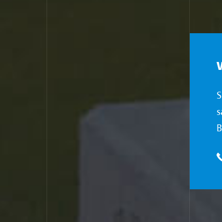
S
s
B